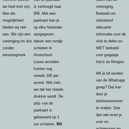
we heel kort zijn:
is verhoogd naar
vereniging.
Nee die
90€. Met een
Bedoeld om
mogelijkheid
jaarkaart kan je
uitsluitend
bieden wij niet
op elke hieronder
relevante
aan. We zijn een
aangegeven
informatie over de
vereniging en dus
datum een rondje
club te delen en
zonder
schieten in
NIET bedoeld
winstoogmerk.
Amersfoort.
voor grappige
Losse avonden
foto's en filmpjes.
kosten nog
Wil je lid worden
steeds 10€ per
van de Whatsapp
avond. Wel zien
groep? Dat kan
we dat het steeds
door je
drukker wordt. De
telefoonnummer
prijs van de
te mailen. Doe
jaarkaart is
dan wel even je
gebaseerd op 1
voor en
uur schieten.
Wil
achternaam en