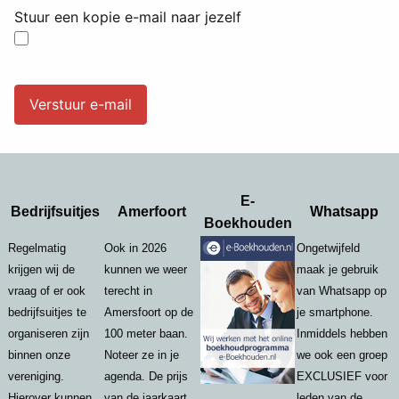
Stuur een kopie e-mail naar jezelf
Captcha
*
Verstuur e-mail
E-
Bedrijfsuitjes
Amerfoort
Whatsapp
Boekhouden
Regelmatig
Ook in 2026
Ongetwijfeld
krijgen wij de
kunnen we weer
maak je gebruik
vraag of er ook
terecht in
van Whatsapp op
bedrijfsuitjes te
Amersfoort op de
je smartphone.
organiseren zijn
100 meter baan.
Inmiddels hebben
binnen onze
Noteer ze in je
we ook een groep
vereniging.
agenda. De prijs
EXCLUSIEF voor
Hierover kunnen
van de jaarkaart
leden van de