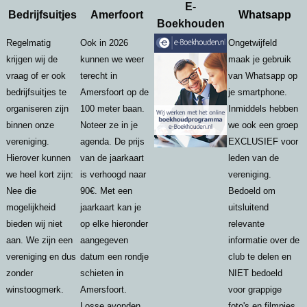
E-
Bedrijfsuitjes
Amerfoort
Whatsapp
Boekhouden
Regelmatig
Ook in 2026
Ongetwijfeld
krijgen wij de
kunnen we weer
maak je gebruik
vraag of er ook
terecht in
van Whatsapp op
bedrijfsuitjes te
Amersfoort op de
je smartphone.
organiseren zijn
100 meter baan.
Inmiddels hebben
binnen onze
Noteer ze in je
we ook een groep
vereniging.
agenda. De prijs
EXCLUSIEF voor
Hierover kunnen
van de jaarkaart
leden van de
we heel kort zijn:
is verhoogd naar
vereniging.
Nee die
90€. Met een
Bedoeld om
mogelijkheid
jaarkaart kan je
uitsluitend
bieden wij niet
op elke hieronder
relevante
aan. We zijn een
aangegeven
informatie over de
vereniging en dus
datum een rondje
club te delen en
zonder
schieten in
NIET bedoeld
winstoogmerk.
Amersfoort.
voor grappige
Losse avonden
foto's en filmpjes.