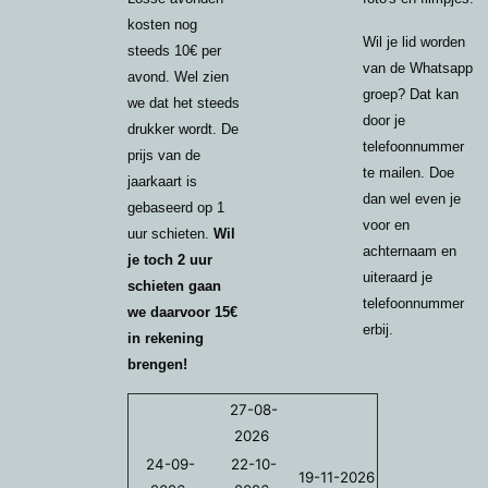
kosten nog
Wil je lid worden
steeds 10€ per
van de Whatsapp
avond. Wel zien
groep? Dat kan
we dat het steeds
door je
drukker wordt. De
telefoonnummer
prijs van de
te mailen. Doe
jaarkaart is
dan wel even je
gebaseerd op 1
voor en
uur schieten.
Wil
achternaam en
je toch 2 uur
uiteraard je
schieten gaan
telefoonnummer
we daarvoor 15€
erbij.
in rekening
brengen!
27-08-
2026
24-09-
22-10-
19-11-2026