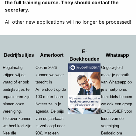
the full training course. They should contact the
secretary.
All other new applications will no longer be processed!
E-
Bedrijfsuitjes
Amerfoort
Whatsapp
Boekhouden
Regelmatig
Ook in 2026
Ongetwijfeld
krijgen wij de
kunnen we weer
maak je gebruik
vraag of er ook
terecht in
van Whatsapp op
bedrijfsuitjes te
Amersfoort op de
je smartphone.
organiseren zijn
100 meter baan.
Inmiddels hebben
binnen onze
Noteer ze in je
we ook een groep
vereniging.
agenda. De prijs
EXCLUSIEF voor
Hierover kunnen
van de jaarkaart
leden van de
we heel kort zijn:
is verhoogd naar
vereniging.
Nee die
90€. Met een
Bedoeld om