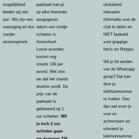
mogelijkheid
jaarkaart kan je
uitsluitend
bieden wij niet
op elke hieronder
relevante
aan. We zijn een
aangegeven
informatie over de
vereniging en dus
datum een rondje
club te delen en
zonder
schieten in
NIET bedoeld
winstoogmerk.
Amersfoort.
voor grappige
Losse avonden
foto's en filmpjes.
kosten nog
Wil je lid worden
steeds 10€ per
van de Whatsapp
avond. Wel zien
groep? Dat kan
we dat het steeds
door je
drukker wordt. De
telefoonnummer
prijs van de
te mailen. Doe
jaarkaart is
dan wel even je
gebaseerd op 1
voor en
uur schieten.
Wil
achternaam en
je toch 2 uur
uiteraard je
schieten gaan
telefoonnummer
we daarvoor 15€