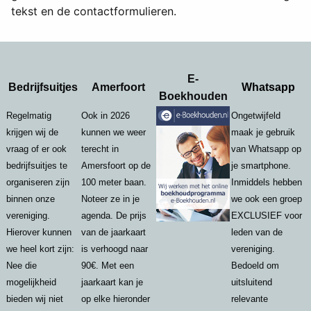
tekst en de contactformulieren.
E-
Bedrijfsuitjes
Amerfoort
Whatsapp
Boekhouden
Regelmatig
Ook in 2026
Ongetwijfeld
krijgen wij de
kunnen we weer
maak je gebruik
vraag of er ook
terecht in
van Whatsapp op
bedrijfsuitjes te
Amersfoort op de
je smartphone.
organiseren zijn
100 meter baan.
Inmiddels hebben
binnen onze
Noteer ze in je
we ook een groep
vereniging.
agenda. De prijs
EXCLUSIEF voor
Hierover kunnen
van de jaarkaart
leden van de
we heel kort zijn:
is verhoogd naar
vereniging.
Nee die
90€. Met een
Bedoeld om
mogelijkheid
jaarkaart kan je
uitsluitend
bieden wij niet
op elke hieronder
relevante