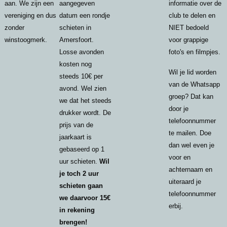
aan. We zijn een
aangegeven
informatie over de
vereniging en dus
datum een rondje
club te delen en
zonder
schieten in
NIET bedoeld
winstoogmerk.
Amersfoort.
voor grappige
Losse avonden
foto's en filmpjes.
kosten nog
Wil je lid worden
steeds 10€ per
van de Whatsapp
avond. Wel zien
groep? Dat kan
we dat het steeds
door je
drukker wordt. De
telefoonnummer
prijs van de
te mailen. Doe
jaarkaart is
dan wel even je
gebaseerd op 1
voor en
uur schieten.
Wil
achternaam en
je toch 2 uur
uiteraard je
schieten gaan
telefoonnummer
we daarvoor 15€
erbij.
in rekening
brengen!